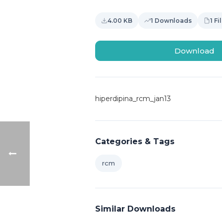
4.00 KB
1 Downloads
1 Fi
Download
hiperdipina_rcm_jan13
Categories & Tags
rcm
Similar Downloads